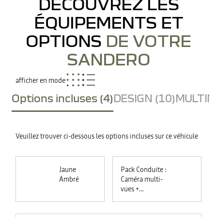
DÉCOUVREZ LES
ÉQUIPEMENTS ET
OPTIONS
DE VOTRE
SANDERO
afficher en mode
Options incluses (4)
DESIGN (10)
MULTIME
Veuillez trouver ci-dessous les options incluses sur ce véhicule
Jaune
Pack Conduite :
Ambré
Caméra multi-
vues +
commutation
automatique des