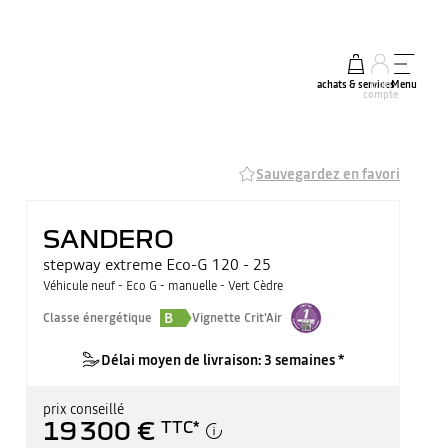
achats & services
mon
Menu
compte
Sauvegardez en favori
SANDERO
stepway extreme Eco-G 120 - 25
Véhicule neuf - Eco G - manuelle - Vert Cèdre
B
Classe énergétique
Vignette Crit'Air
Délai moyen de livraison: 3 semaines *
prix conseillé
19 300 €
TTC
*