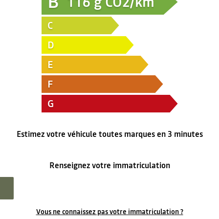
B
116
g CO2/km
C
D
E
F
G
Estimez votre véhicule toutes marques en 3 minutes
Renseignez votre immatriculation
Vous ne connaissez pas votre immatriculation ?