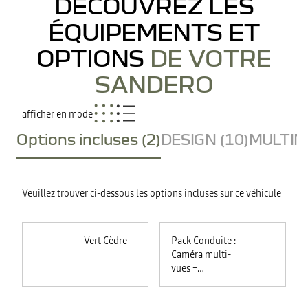
DÉCOUVREZ LES
ÉQUIPEMENTS ET
OPTIONS
DE VOTRE
SANDERO
afficher en mode
Options incluses (2)
DESIGN (10)
MULTIME
Veuillez trouver ci-dessous les options incluses sur ce véhicule
Vert Cèdre
Pack Conduite :
Caméra multi-
vues +
commutation
automatique des