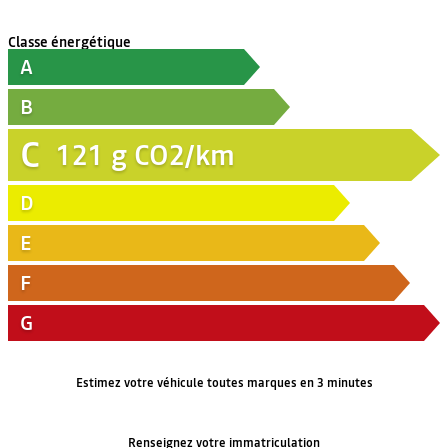
Classe énergétique
A
B
C
121
g CO2/km
D
E
F
G
Estimez votre véhicule toutes marques en 3 minutes
Renseignez votre immatriculation