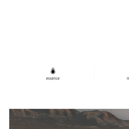
essence
m