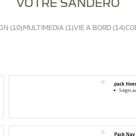
VOTRE SANDERO
GN (10)
MULTIMEDIA (1)
VIE A BORD (14)
CO
pack hive
Sièges a
Pack Nav