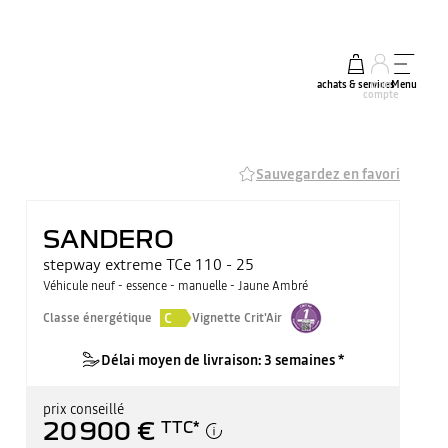
achats & services
mon
Menu
compte
Sauvegardez en favori
SANDERO
stepway extreme TCe 110 - 25
Véhicule neuf - essence - manuelle - Jaune Ambré
C
Classe énergétique
Vignette Crit'Air
Délai moyen de livraison: 3 semaines *
prix conseillé
20 900 €
TTC
*