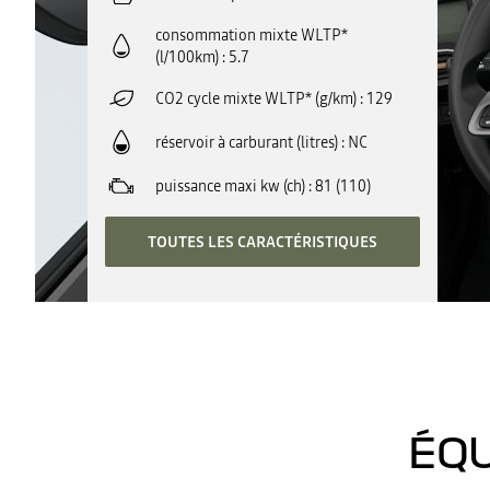
consommation mixte WLTP*
(l/100km)
5.7
CO2 cycle mixte WLTP* (g/km)
129
réservoir à carburant (litres)
NC
puissance maxi kw (ch)
81 (110)
TOUTES LES CARACTÉRISTIQUES
ÉQU