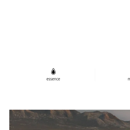
essence
m