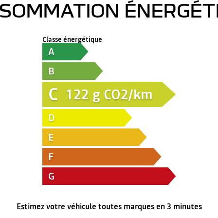
SOMMATION ÉNERGÉT
Classe énergétique
A
B
C
122
g CO2/km
D
E
F
G
Estimez votre véhicule toutes marques en 3 minutes