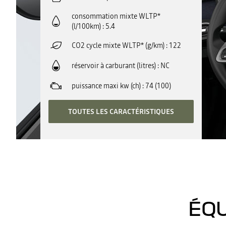
consommation mixte WLTP*
(l/100km)
5.4
CO2 cycle mixte WLTP* (g/km)
122
réservoir à carburant (litres)
NC
puissance maxi kw (ch)
74 (100)
TOUTES LES CARACTÉRISTIQUES
ÉQU