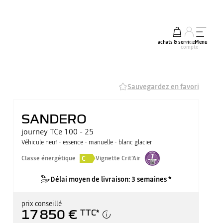
achats & services
mon
Menu
compte
Sauvegardez en favori
SANDERO
journey TCe 100 - 25
Véhicule neuf - essence - manuelle - blanc glacier
C
Classe énergétique
Vignette Crit'Air
Délai moyen de livraison: 3 semaines *
prix conseillé
17 850 €
TTC
*