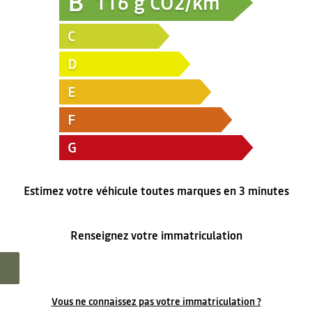
B
116
g CO2/km
C
D
E
F
G
Estimez votre véhicule toutes marques en 3 minutes
Renseignez votre immatriculation
Vous ne connaissez pas votre immatriculation ?