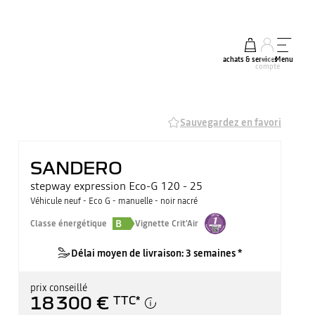
achats & services
mon
Menu
compte
Sauvegardez en favori
SANDERO
stepway expression Eco-G 120 - 25
Véhicule neuf - Eco G - manuelle - noir nacré
B
Classe énergétique
Vignette Crit'Air
Délai moyen de livraison: 3 semaines *
prix conseillé
18 300 €
TTC
*