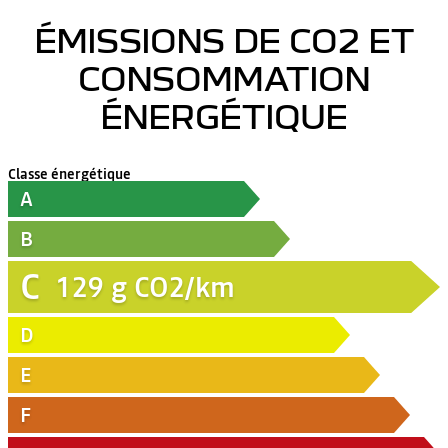
ÉMISSIONS DE CO2 ET
CONSOMMATION
ÉNERGÉTIQUE
Classe énergétique
A
B
C
129
g CO2/km
D
E
F