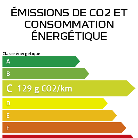
ÉMISSIONS DE CO2 ET
CONSOMMATION
ÉNERGÉTIQUE
Classe énergétique
A
B
C
129
g CO2/km
D
E
F