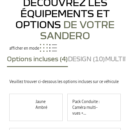
DÉCOUVREZ LES
ÉQUIPEMENTS ET
OPTIONS
DE VOTRE
SANDERO
afficher en mode
Options incluses (4)
DESIGN (10)
MULTIME
Veuillez trouver ci-dessous les options incluses sur ce véhicule
Jaune
Pack Conduite :
Ambré
Caméra multi-
vues +
commutation
automatique des