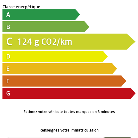
Classe énergétique
A
B
C
124
g CO2/km
D
E
F
G
Estimez votre véhicule toutes marques en 3 minutes
Renseignez votre immatriculation