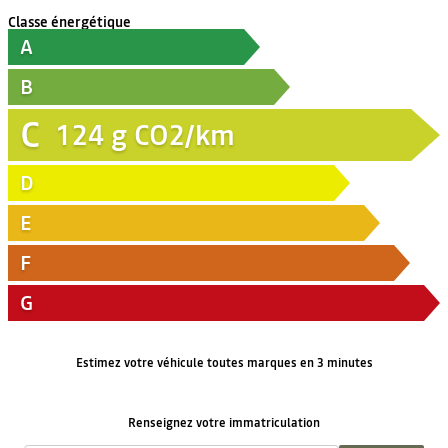
Classe énergétique
A
B
C
124
g CO2/km
D
E
F
G
Estimez votre véhicule toutes marques en 3 minutes
Renseignez votre immatriculation