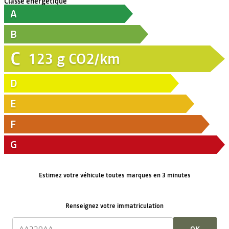
Classe énergétique
A
B
C
123
g CO2/km
D
E
F
G
Estimez votre véhicule toutes marques en 3 minutes
Renseignez votre immatriculation