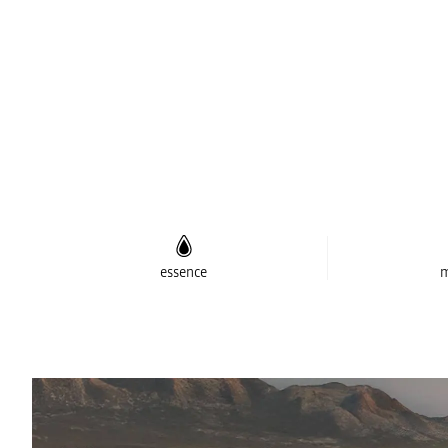
essence
m