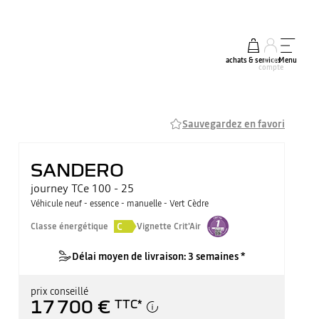
achats & services
mon
Menu
compte
Sauvegardez en favori
SANDERO
journey TCe 100 - 25
Véhicule neuf - essence - manuelle - Vert Cèdre
C
Classe énergétique
Vignette Crit'Air
Délai moyen de livraison: 3 semaines *
prix conseillé
17 700 €
TTC
*