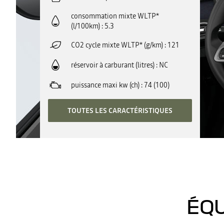
consommation mixte WLTP*
(l/100km)
5.3
CO2 cycle mixte WLTP* (g/km)
121
réservoir à carburant (litres)
NC
puissance maxi kw (ch)
74 (100)
TOUTES LES CARACTÉRISTIQUES
ÉQU