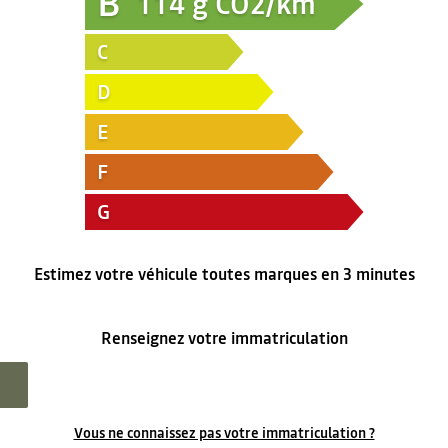
B
114
g CO2/km
C
D
E
F
G
Estimez votre véhicule toutes marques en 3 minutes
Renseignez votre immatriculation
Vous ne connaissez pas votre immatriculation ?