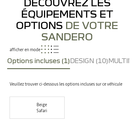
DÉCOUVREZ LES
ÉQUIPEMENTS ET
OPTIONS
DE VOTRE
SANDERO
afficher en mode
Options incluses (1)
DESIGN (10)
MULTIME
Veuillez trouver ci-dessous les options incluses sur ce véhicule
Beige
Safari