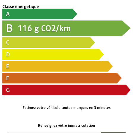
Classe énergétique
A
B
116
g CO2/km
C
D
E
F
G
Estimez votre véhicule toutes marques en 3 minutes
Renseignez votre immatriculation