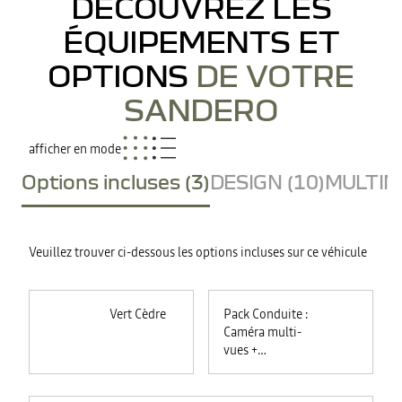
DÉCOUVREZ LES
ÉQUIPEMENTS ET
OPTIONS
DE VOTRE
SANDERO
afficher en mode
Options incluses (3)
DESIGN (10)
MULTIME
Veuillez trouver ci-dessous les options incluses sur ce véhicule
Vert Cèdre
Pack Conduite :
Caméra multi-
vues +
commutation
automatique des