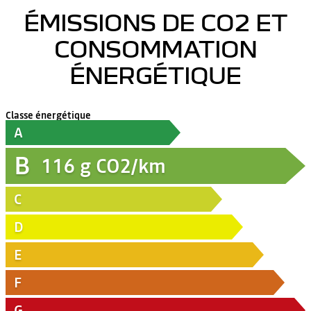
ÉMISSIONS DE CO2 ET
CONSOMMATION
ÉNERGÉTIQUE
Classe énergétique
A
B
116
g CO2/km
C
D
E
F
G