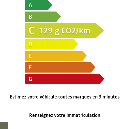
A
B
C
129
g CO2/km
D
E
F
G
Estimez votre véhicule toutes marques en 3 minutes
Renseignez votre immatriculation