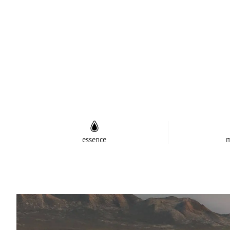
essence
m