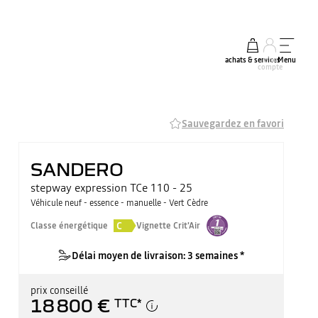
achats & services
mon
Menu
compte
Sauvegardez en favori
SANDERO
stepway expression TCe 110 - 25
Véhicule neuf - essence - manuelle - Vert Cèdre
C
Classe énergétique
Vignette Crit'Air
Délai moyen de livraison: 3 semaines *
prix conseillé
18 800 €
TTC
*