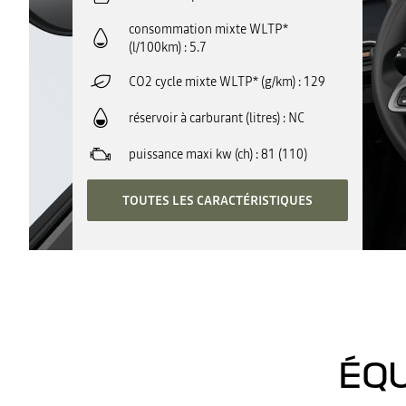
consommation mixte WLTP*
(l/100km)
5.7
CO2 cycle mixte WLTP* (g/km)
129
réservoir à carburant (litres)
NC
puissance maxi kw (ch)
81 (110)
TOUTES LES CARACTÉRISTIQUES
ÉQU