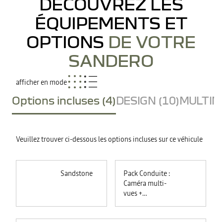
DÉCOUVREZ LES
ÉQUIPEMENTS ET
OPTIONS
DE VOTRE
SANDERO
afficher en mode
Options incluses (4)
DESIGN (10)
MULTIME
Veuillez trouver ci-dessous les options incluses sur ce véhicule
Sandstone
Pack Conduite :
Caméra multi-
vues +
commutation
automatique des