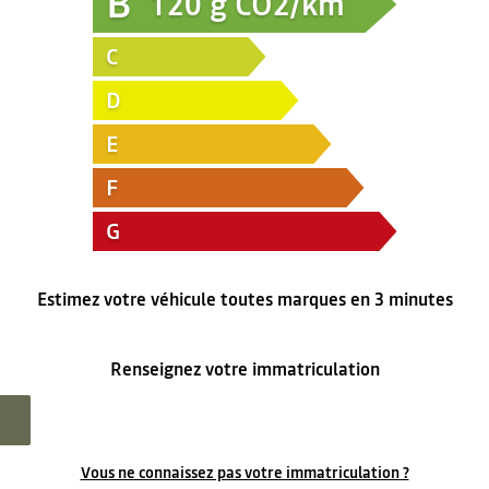
B
120
g CO2/km
C
D
E
F
G
Estimez votre véhicule toutes marques en 3 minutes
Renseignez votre immatriculation
Vous ne connaissez pas votre immatriculation ?