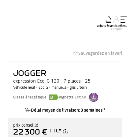
achats & services
mon
Menu
compte
Sauvegardez en favori
JOGGER
expression Eco-G 120 - 7 places - 25
Véhicule neuf - Eco G - manuelle - gris urbain
B
Classe énergétique
Vignette Crit'Air
Délai moyen de livraison: 3 semaines *
prix conseillé
22 300 €
TTC
*