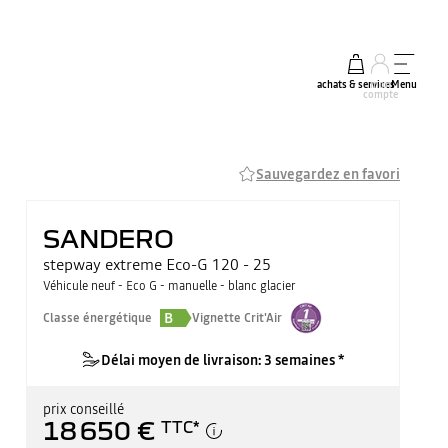
achats & services
mon
Menu
compte
Sauvegardez en favori
SANDERO
stepway extreme Eco-G 120 - 25
Véhicule neuf - Eco G - manuelle - blanc glacier
B
Classe énergétique
Vignette Crit'Air
Délai moyen de livraison: 3 semaines *
prix conseillé
18 650 €
TTC
*