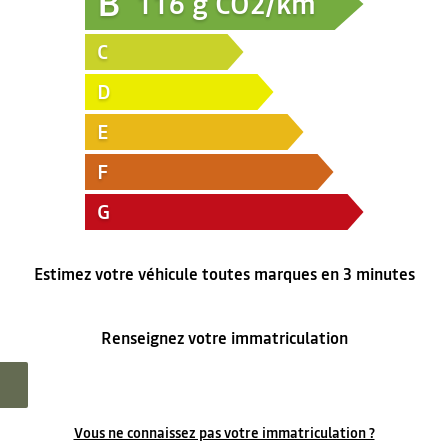
B
116
g CO2/km
C
D
E
F
G
Estimez votre véhicule toutes marques en 3 minutes
Renseignez votre immatriculation
Vous ne connaissez pas votre immatriculation ?