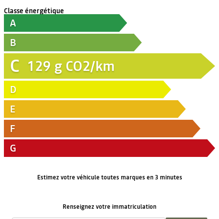
Classe énergétique
A
B
C
129
g CO2/km
D
E
F
G
Estimez votre véhicule toutes marques en 3 minutes
Renseignez votre immatriculation