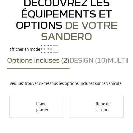
DÉCOUVREZ LES
ÉQUIPEMENTS ET
OPTIONS
DE VOTRE
SANDERO
afficher en mode
Options incluses (2)
DESIGN (10)
MULTIME
Veuillez trouver ci-dessous les options incluses sur ce véhicule
blanc
Roue de
glacier
secours