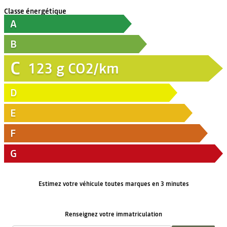
Classe énergétique
A
B
C
123
g CO2/km
D
E
F
G
Estimez votre véhicule toutes marques en 3 minutes
Renseignez votre immatriculation