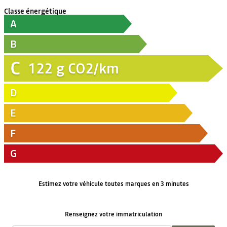
Classe énergétique
A
B
C
122
g CO2/km
D
E
F
G
Estimez votre véhicule toutes marques en 3 minutes
Renseignez votre immatriculation