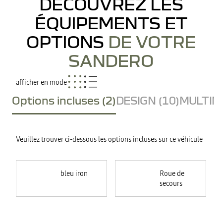
DÉCOUVREZ LES
ÉQUIPEMENTS ET
OPTIONS
DE VOTRE
SANDERO
afficher en mode
Options incluses (2)
DESIGN (10)
MULTIME
Veuillez trouver ci-dessous les options incluses sur ce véhicule
bleu iron
Roue de
secours