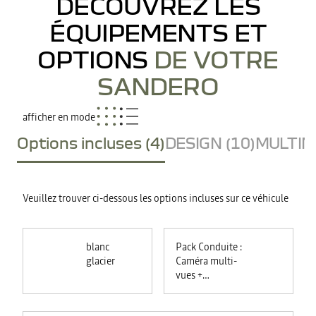
DÉCOUVREZ LES
ÉQUIPEMENTS ET
OPTIONS
DE VOTRE
SANDERO
afficher en mode
Options incluses (4)
DESIGN (10)
MULTIME
Veuillez trouver ci-dessous les options incluses sur ce véhicule
blanc
Pack Conduite :
glacier
Caméra multi-
vues +
commutation
automatique des