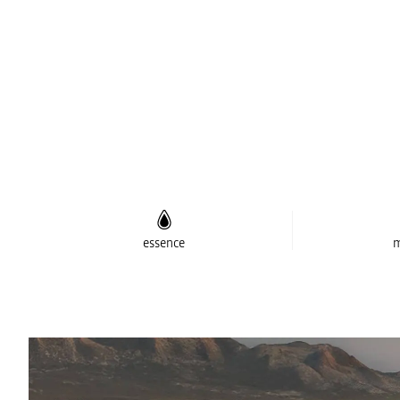
essence
m