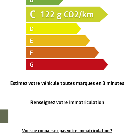
B
C
122
g CO2/km
D
E
F
G
Estimez votre véhicule toutes marques en 3 minutes
Renseignez votre immatriculation
Vous ne connaissez pas votre immatriculation ?