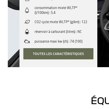
consommation mixte WLTP*
(l/100km)
5.4
CO2 cycle mixte WLTP* (g/km)
122
réservoir à carburant (litres)
NC
puissance maxi kw (ch)
74 (100)
TOUTES LES CARACTÉRISTIQUES
ÉQU