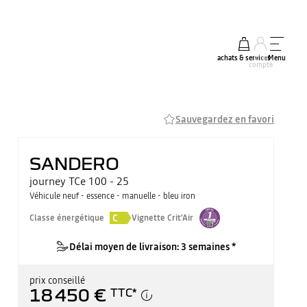
achats & services
mon
Menu
compte
Sauvegardez en favori
SANDERO
journey TCe 100 - 25
Véhicule neuf - essence - manuelle - bleu iron
C
Classe énergétique
Vignette Crit'Air
Délai moyen de livraison: 3 semaines *
prix conseillé
18 450 €
TTC
*