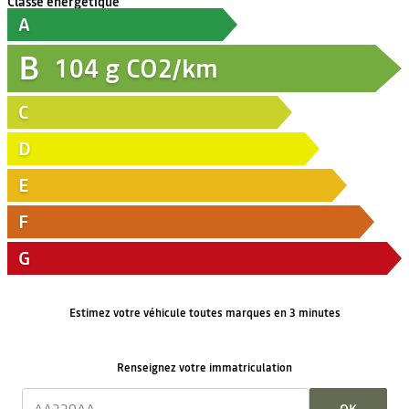
Classe énergétique
A
B
104
g CO2/km
C
D
E
F
G
Estimez votre véhicule toutes marques en 3 minutes
Renseignez votre immatriculation