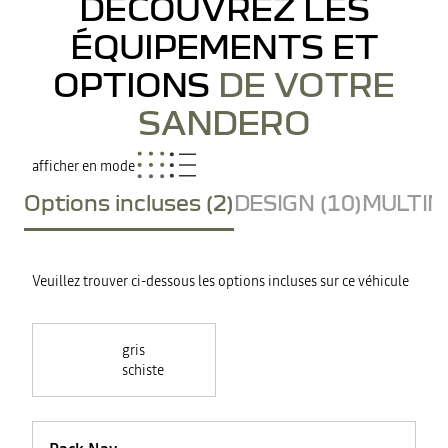
DÉCOUVREZ LES
ÉQUIPEMENTS ET
OPTIONS
DE VOTRE
SANDERO
afficher en mode
Options incluses (2)
DESIGN (10)
MULTIME
Veuillez trouver ci-dessous les options incluses sur ce véhicule
gris
schiste