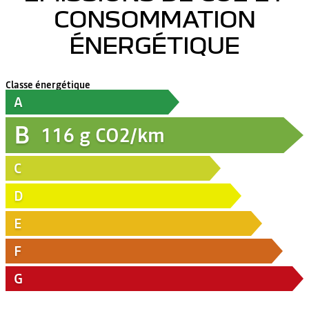
CONSOMMATION
ÉNERGÉTIQUE
Classe énergétique
A
B
116
g CO2/km
C
D
E
F
G