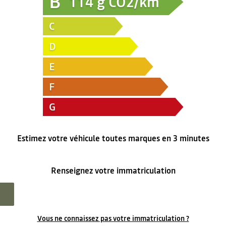
B
114
g CO2/km
C
D
E
F
G
Estimez votre véhicule toutes marques en 3 minutes
Renseignez votre immatriculation
Vous ne connaissez pas votre immatriculation ?