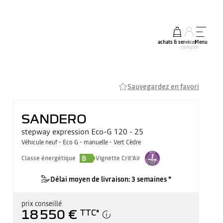
achats & services
mon
Menu
compte
Sauvegardez en favori
SANDERO
stepway expression Eco-G 120 - 25
Véhicule neuf - Eco G - manuelle - Vert Cèdre
B
Classe énergétique
Vignette Crit'Air
Délai moyen de livraison: 3 semaines *
prix conseillé
18 550 €
TTC
*