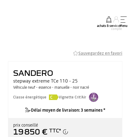
achats & services
mon
Menu
compte
Sauvegardez en favori
SANDERO
stepway extreme TCe 110 - 25
Véhicule neuf - essence - manuelle - noir nacré
C
Classe énergétique
Vignette Crit'Air
Délai moyen de livraison: 3 semaines *
prix conseillé
19 850 €
TTC
*