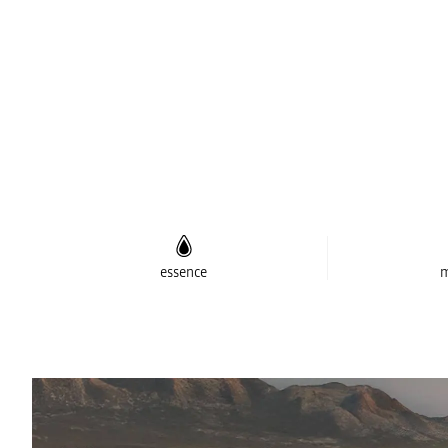
essence
m