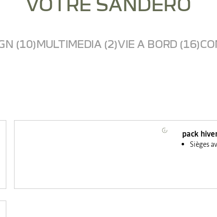
VOTRE SANDERO
GN (10)
MULTIMEDIA (2)
VIE A BORD (16)
CO
pack hive
Sièges a