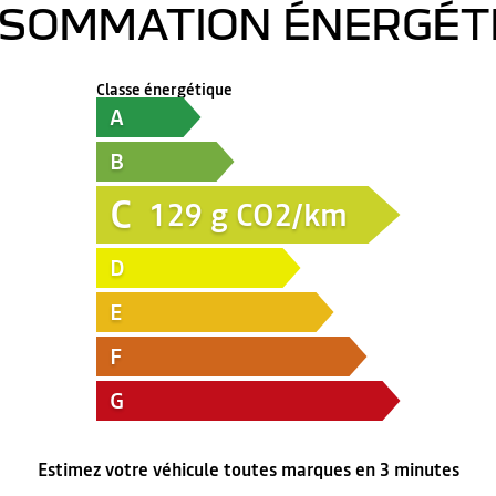
SOMMATION ÉNERGÉT
Classe énergétique
A
B
C
129
g CO2/km
D
E
F
G
Estimez votre véhicule toutes marques en 3 minutes