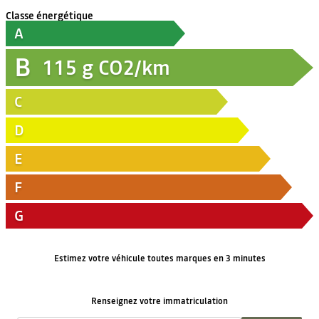
Classe énergétique
A
B
115
g CO2/km
C
D
E
F
G
Estimez votre véhicule toutes marques en 3 minutes
Renseignez votre immatriculation