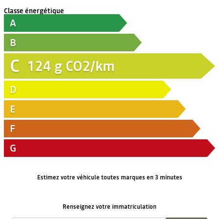
Classe énergétique
A
B
C
124
g CO2/km
D
E
F
G
Estimez votre véhicule toutes marques en 3 minutes
Renseignez votre immatriculation