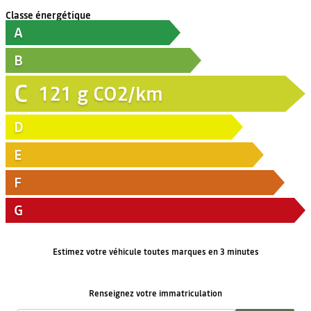
Classe énergétique
A
B
C
121
g CO2/km
D
E
F
G
Estimez votre véhicule toutes marques en 3 minutes
Renseignez votre immatriculation