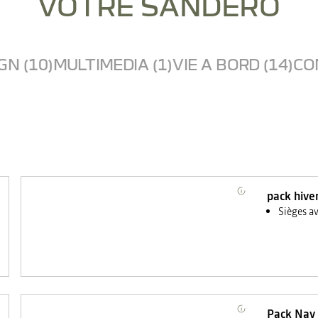
VOTRE SANDERO
GN (10)
MULTIMEDIA (1)
VIE A BORD (14)
CO
pack hive
Sièges a
Pack Nav