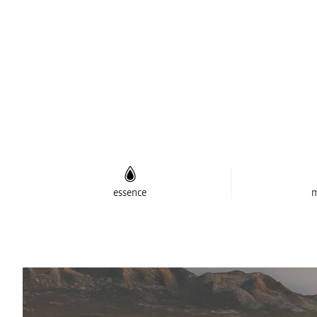
essence
m