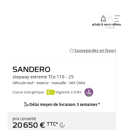
achats & services
mon
Menu
compte
Sauvegardez en favori
SANDERO
stepway extreme TCe 110 - 25
Véhicule neuf - essence - manuelle - Vert Cèdre
C
Classe énergétique
Vignette Crit'Air
Délai moyen de livraison: 3 semaines *
prix conseillé
20 650 €
TTC
*