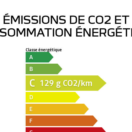
ÉMISSIONS DE CO2 ET
SOMMATION ÉNERGÉT
Classe énergétique
A
B
C
129
g CO2/km
D
E
F