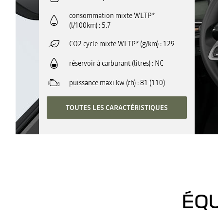
consommation mixte WLTP*
(l/100km)
5.7
CO2 cycle mixte WLTP* (g/km)
129
réservoir à carburant (litres)
NC
puissance maxi kw (ch)
81 (110)
TOUTES LES CARACTÉRISTIQUES
ÉQU