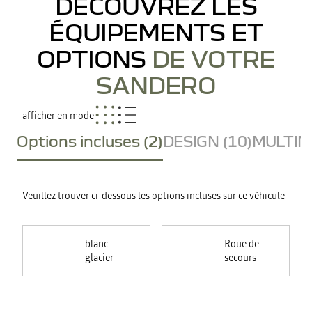
DÉCOUVREZ LES
ÉQUIPEMENTS ET
OPTIONS
DE VOTRE
SANDERO
afficher en mode
Options incluses (2)
DESIGN (10)
MULTIME
Veuillez trouver ci-dessous les options incluses sur ce véhicule
blanc
Roue de
glacier
secours