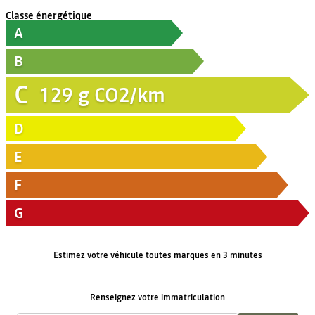
Classe énergétique
A
B
C
129
g CO2/km
D
E
F
G
Estimez votre véhicule toutes marques en 3 minutes
Renseignez votre immatriculation