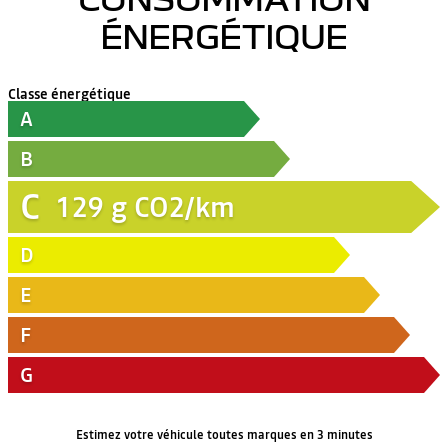
ÉNERGÉTIQUE
Classe énergétique
A
B
C
129
g CO2/km
D
E
F
G
Estimez votre véhicule toutes marques en 3 minutes