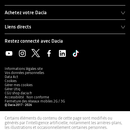
Achetez votre Dacia
Liens directs
Restez connecté avec Dacia
Informations légales site
Vos données personnelles
Data Act
Cookies
Gérer mes cookies
Gérer Utiq
CGU shop.dacia.fr
Accessibilité : Non conforme
Fermeture des réseaux mobiles 2G / 3G
© Dacia 2017 - 2026
Certains éléments du contenu de cette page sont modifiés ou
générés par l'intelligence artificielle, notamment les arrières-plans,
les illustrations et occasionnellement certaines personnes.