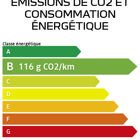
ÉMISSIONS DE CO2 ET
CONSOMMATION
ÉNERGÉTIQUE
Classe énergétique
A
B
116
g CO2/km
C
D
E
F
G