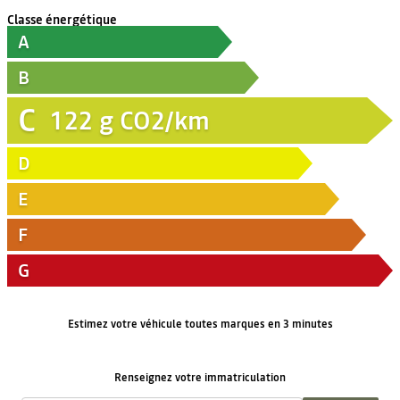
Classe énergétique
A
B
C
122
g CO2/km
D
E
F
G
Estimez votre véhicule toutes marques en 3 minutes
Renseignez votre immatriculation