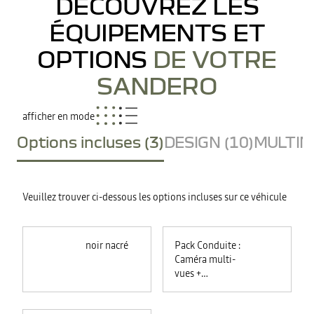
DÉCOUVREZ LES
ÉQUIPEMENTS ET
OPTIONS
DE VOTRE
SANDERO
afficher en mode
Options incluses (3)
DESIGN (10)
MULTIME
Veuillez trouver ci-dessous les options incluses sur ce véhicule
noir nacré
Pack Conduite :
Caméra multi-
vues +
commutation
automatique des