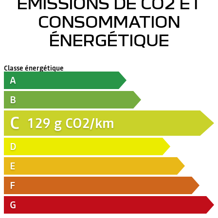
ÉMISSIONS DE CO2 ET
CONSOMMATION
ÉNERGÉTIQUE
Classe énergétique
A
B
C
129
g CO2/km
D
E
F
G