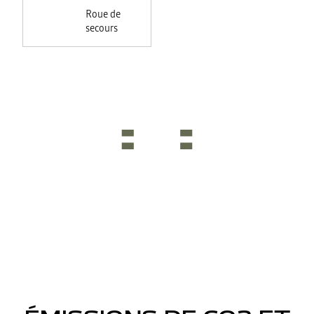
feux +
Roue de
rétroviseurs
secours
électriques