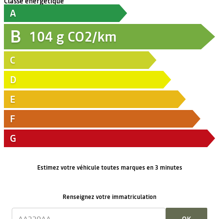
Classe énergétique
A
B
104
g CO2/km
C
D
E
F
G
Estimez votre véhicule toutes marques en 3 minutes
Renseignez votre immatriculation