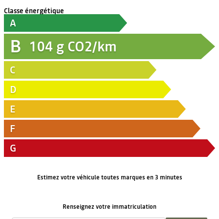
Classe énergétique
A
B
104
g CO2/km
C
D
E
F
G
Estimez votre véhicule toutes marques en 3 minutes
Renseignez votre immatriculation