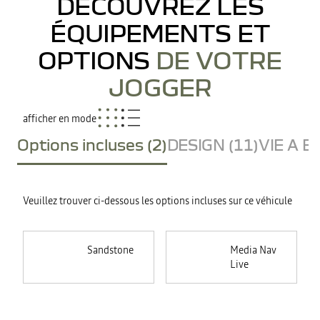
DÉCOUVREZ LES
ÉQUIPEMENTS ET
OPTIONS
DE VOTRE
JOGGER
afficher en mode
Options incluses (2)
DESIGN (11)
VIE A B
Veuillez trouver ci-dessous les options incluses sur ce véhicule
Sandstone
Media Nav
Live