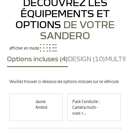
DÉCOUVREZ LES
ÉQUIPEMENTS ET
OPTIONS
DE VOTRE
SANDERO
afficher en mode
Options incluses (4)
DESIGN (10)
MULTIME
Veuillez trouver ci-dessous les options incluses sur ce véhicule
Jaune
Pack Conduite :
Ambré
Caméra multi-
vues +
commutation
automatique des