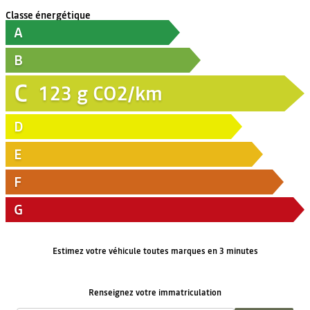
Classe énergétique
A
B
C
123
g CO2/km
D
E
F
G
Estimez votre véhicule toutes marques en 3 minutes
Renseignez votre immatriculation