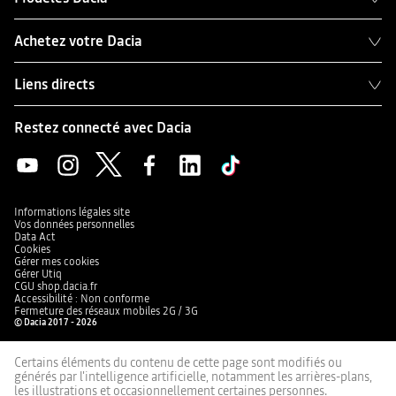
Achetez votre Dacia
Liens directs
Restez connecté avec Dacia
Informations légales site
Vos données personnelles
Data Act
Cookies
Gérer mes cookies
Gérer Utiq
CGU shop.dacia.fr
Accessibilité : Non conforme
Fermeture des réseaux mobiles 2G / 3G
© Dacia 2017 - 2026
Certains éléments du contenu de cette page sont modifiés ou
générés par l'intelligence artificielle, notamment les arrières-plans,
les illustrations et occasionnellement certaines personnes.