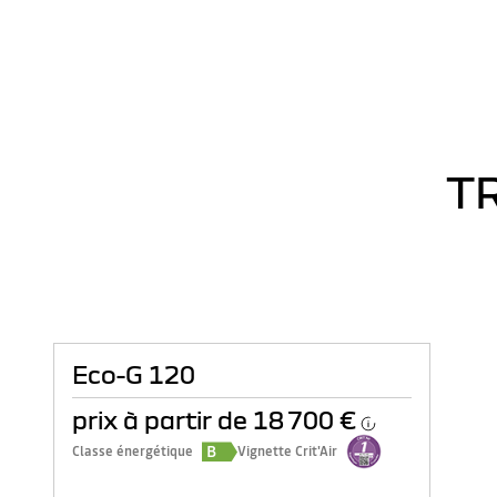
T
Eco-G 120
prix à partir de
18 700 €
B
Classe énergétique
Vignette Crit'Air