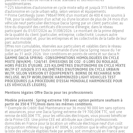
paiement des frais de remise à l’état standard et des kilomètres
supplémentaires.
225 kilomètres d’autonomie en cycle mixte wltp et jusqu'à 315 kilomètres
(5)
d'autonomie en cycle urbain wltp, selon version et équipements.
Prime CertiNergy (siren 798641999) d’un montant de 400 € non soumis à
(6)
TVA, pour la valorisation d’un achat ou d'une location de plus de 24 mois d’un
véhicule neuf particulier électrique Dacia Spring par un client particulier, au
titre du dispositif des certificats d’économie d’énergie, dans le réseau
participant du 01/07/2026 au 31/08/2026. Le montant de la prime dépend
de la qualité du client (particulier, entreprise, collectivité, Loueurs autre
personne morale) et, pour les entreprises et les collectivités de la taille de leur
parc automobile.
Offres non cumulables, réservées aux particuliers et valables dans le réseau
Dacia participant pour toute commande d’une Dacia Spring neuve du 1er
juillet au 31 août 2026. Voir conditions en points de vente et sur dacia.fr.
GAMME DACIA SPRING : CONSOMMATIONS HOMOLOGUÉES EN CYCLE
MIXTE (WH/KM) : 124/141. ÉMISSIONS DE CO2 : 0 LORS DU ROULAGE,
HORS PIÈCES D’USURE. 225 KILOMÈTRES D’AUTONOMIE EN CYCLE MIXTE
WLTP ET JUSQU'À 315 KILOMÈTRES D'AUTONOMIE EN CYCLE URBAIN
WLTP, SELON VERSION ET ÉQUIPEMENTS. BORNE DE RECHARGE NON
INCLUSE. WLTP WORLDWIDE HARMONIZED LIGHT VEHICLES TEST
PROCEDURES (LA PROCÉDURE D'ESSAI MONDIALE HARMONISÉE POUR
LES VÉHICULES LÉGERS).
Mentions légales Offre Dacia pour les professionnels
Modèle présenté : Spring extreme 100 avec option peinture seafoam à
partir de 350 € TTC/mois dans les mêmes conditions.
Exemple de Crédit-Bail Maintenance sur 36 mois/ 90 000 km sans options
(1)
et assurances, pour une Dacia Spring extreme de 19 700,00€ TTC, soit une
remise de 600,00€ TTC, pour les véhicules électriques, vous pouvez bénéficier
de la Prime CEE. Une prime CEE est attribuée aux clients professionnels
domiciliés en France pour la location un véhicule électrique neuf d'un coût
d'acquisition inférieur ou égal à 47 000€, à condition que le véhicule figure sur
la liste des véhicule éligibles fixée par arrêté, soit immatriculé en France avec