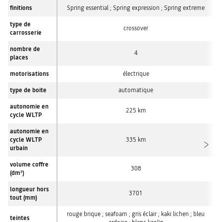
finitions
Spring essential ; Spring expression ; Spring extreme
type de
crossover
carrosserie
nombre de
4
places
motorisations
électrique
type de boite
automatique
autonomie en
225 km
cycle WLTP
autonomie en
cycle WLTP
335 km
urbain
volume coffre
308
(dm
)
3
longueur hors
3701
tout (mm)
rouge brique ; seafoam ; gris éclair ; kaki lichen ; bleu
teintes