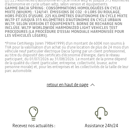
(2) 225 kilomètres d’autonomie en cycle mixte wltp et jusqu'à 315 kilomètres
d'autonomie en cycle urbain wltp, selon version et équipements.
GAMME DACIA SPRING : CONSOMMATIONS HOMOLOGUÉES EN CYCLE
MIXTE (WH/KM) : 124/141. ÉMISSIONS DE CO2 : 0 LORS DU ROULAGE,
HORS PIÈCES D’USURE. 225 KILOMÈTRES D’AUTONOMIE EN CYCLE MIXTE
WLTP ET JUSQU'À 315 KILOMÈTRES D'AUTONOMIE EN CYCLE URBAIN
WLTP, SELON VERSION ET ÉQUIPEMENTS. BORNE DE RECHARGE NON
INCLUSE. WLTP WORLDWIDE HARMONIZED LIGHT VEHICLES TEST
PROCEDURES (LA PROCÉDURE D'ESSAI MONDIALE HARMONISÉE POUR
LES VÉHICULES LÉGERS).
*Prime CertiNergy (siren 798641999) d’un montant de 600€ non soumis à
TVA pour la valorisation d’un achat ou d’une location de plus de 24 mois d’un
véhicule neuf particulier électrique Dacia Spring par un client professionnel,
au titre du dispositif des certificats d’économie d’énergie, dans le réseau
participant, du 01/07/2026 au 31/08/2026. Le montant de la prime dépend
de la qualité du client (particulier, entreprise, collectivité, loueur, autre
personne morale) et, pour les entreprises et les collectivités de la taille de leur
parc automobile.​​
retour en haut de page​
Recevez nos actualités :
Assistance 24h/24