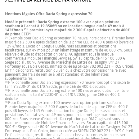
Mentions légales Offre Dacia Spring expression 70
Modèle présenté : Dacia Spring extreme 100 avec option peinture
seafoam à l'achat à 19 850€
ou en location longue durée 49 mois à
(3)
143€/mois ⁽⁴⁾, premier loyer majoré de 2 300 € après déduction de 400€
de prime CEE
.
(6)
Exemple pour Dacia Spring expression 70 neuve, hors options. Premier loyer
(1)
majoré de 2 300 € après déduction de la prime CEE de 400 € puis 48 loyers de
129 €/mois. Location Longue Durée, hors assurances et prestations
facultatives, sur 49 mois pour un kilométrage maximum de 40 000 km. Sous
réserve d'étude et d’acceptation par DIAC agissant sous la marque
commerciale Mobilize Financial Services, SA au capital de 415 100 500 € -
Siège social : 80 90 Avenue du Maréchal de Lattre de Tassigny, 94127
Fontenay sous Bois Cedex, immatriculée au SIREN 702 002 221 – RCS Créteil.
En fin de contrat, restitution du véhicule chez votre concessionnaire avec
paiement des frais de remise à l’état standard et des kilomètres
supplémentaires.
Prix conseillé pour Dacia Spring expression 70 neuve hors options selon le
(2)
tarif n°2230-01 du 01/07/2026, prime CEE de 400 € déduite.
Prix conseillé pour Dacia Spring extreme 100 neuve avec option peinture
(3)
seafoam selon le tarif n°2230-01 du 01/07/2026, prime CEE de 400 €
déduite.
Pour Dacia Spring extreme 100 neuve avec option peinture seafoam.
(4)
Premier loyer majoré de 2 300 € après déduction de la prime CEE de 400 €
puis 48 loyers de 143 €/mois. Location Longue Durée, hors assurances et
prestations facultatives, sur 49 mois pour un kilométrage maximum de 40
000 km. Sous réserve d'étude et d’acceptation par DIAC agissant sous la
marque commerciale Mobilize Financial Services, SA au capital de 415 100
500 € - Siège social : 80 90 Avenue du Maréchal de Lattre de Tassigny, 94127
Fontenay sous Bois Cedex, immatriculée au SIREN 702 002 221 – RCS Créteil.
En fin de contrat, restitution du véhicule chez votre concessionnaire avec