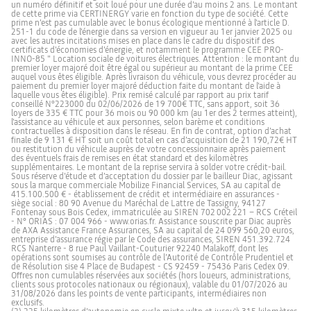
un numéro définitif et soit loué pour une durée d'au moins 2 ans. Le montant
de cette prime via CERTINERGY varie en fonction du type de société. Cette
prime n’est pas cumulable avec le bonus écologique mentionné à l'article D.
251-1 du code de l'énergie dans sa version en vigueur au 1er janvier 2025 ou
avec les autres incitations mises en place dans le cadre du dispositif des
certificats d'économies d'énergie, et notamment le programme CEE PRO-
INNO-85 " Location sociale de voitures électriques. Attention : le montant du
premier loyer majoré doit être égal ou supérieur au montant de la prime CEE
auquel vous êtes éligible. Après livraison du véhicule, vous devrez procéder au
paiement du premier loyer majoré déduction faite du montant de l'aide à
laquelle vous êtes éligible). Prix remisé calculé par rapport au prix tarif
conseillé N°223000 du 02/06/2026 de 19 700€ TTC, sans apport, soit 36
loyers de 335 € TTC pour 36 mois ou 90 000 km (au 1er des 2 termes atteint),
l'assistance au véhicule et aux personnes, selon barème et conditions
contractuelles à disposition dans le réseau. En fin de contrat, option d’achat
finale de 9 131 € HT soit un coût total en cas d’acquisition de 21 190,72€ HT
ou restitution du véhicule auprès de votre concessionnaire après paiement
des éventuels frais de remises en état standard et des kilomètres
supplémentaires. Le montant de la reprise servira à solder votre crédit-bail.
Sous réserve d'étude et d’acceptation du dossier par le bailleur Diac, agissant
sous la marque commerciale Mobilize Financial Services, SA au capital de
415.100.500 € - établissement de crédit et intermédiaire en assurances -
siège social : 80 90 Avenue du Maréchal de Lattre de Tassigny, 94127
Fontenay sous Bois Cedex, immatriculée au SIREN 702 002 221 – RCS Créteil
- N° ORIAS : 07 004 966 - www.orias.fr. Assistance souscrite par Diac auprès
de AXA Assistance France Assurances, SA au capital de 24 099 560,20 euros,
entreprise d’assurance régie par le Code des assurances, SIREN 451.392.724
RCS Nanterre - 8 rue Paul Vaillant-Couturier 92240 Malakoff, dont les
opérations sont soumises au contrôle de l’Autorité de Contrôle Prudentiel et
de Résolution sise 4 Place de Budapest - CS 92459 - 75436 Paris Cedex 09.
Offres non cumulables réservées aux sociétés (hors loueurs, administrations,
clients sous protocoles nationaux ou régionaux), valable du 01/07/2026 au
31/08/2026 dans les points de vente participants, intermédiaires non
exclusifs.