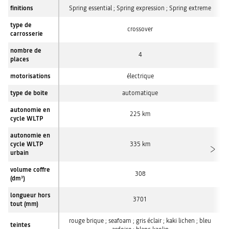
finitions
Spring essential ; Spring expression ; Spring extreme
type de
crossover
carrosserie
nombre de
4
places
motorisations
électrique
type de boite
automatique
autonomie en
225 km
cycle WLTP
autonomie en
cycle WLTP
335 km
urbain
volume coffre
308
(dm
)
3
longueur hors
3701
tout (mm)
rouge brique ; seafoam ; gris éclair ; kaki lichen ; bleu
teintes