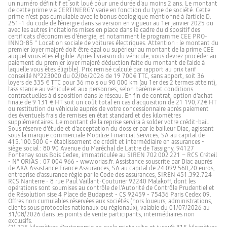
un numéro définitif et soit loué pour une durée d'au moins 2 ans. Le montant
de cette prime via CERTINERGY varie en fonction du type de société. Cette
prime n’est pas cumulable avec le bonus écologique mentionné à l'article D.
251-1 du code de l'énergie dans sa version en vigueur au 1er janvier 2025 ou
avec les autres incitations mises en place dans le cadre du dispositif des
certificats d'économies d'énergie, et notamment le programme CEE PRO-
INNO-85 " Location sociale de voitures électriques. Attention : le montant du
premier loyer majoré doit être égal ou supérieur au montant de la prime CEE
auquel vous êtes éligible. Après livraison du véhicule, vous devrez procéder au
paiement du premier loyer majoré déduction faite du montant de l'aide à
laquelle vous êtes éligible). Prix remisé calculé par rapport au prix tarif
conseillé N°223000 du 02/06/2026 de 19 700€ TTC, sans apport, soit 36
loyers de 335 € TTC pour 36 mois ou 90 000 km (au 1er des 2 termes atteint),
l'assistance au véhicule et aux personnes, selon barème et conditions
contractuelles à disposition dans le réseau. En fin de contrat, option d’achat
finale de 9 131 € HT soit un coût total en cas d’acquisition de 21 190,72€ HT
ou restitution du véhicule auprès de votre concessionnaire après paiement
des éventuels frais de remises en état standard et des kilomètres
supplémentaires. Le montant de la reprise servira à solder votre crédit-bail.
Sous réserve d'étude et d’acceptation du dossier par le bailleur Diac, agissant
sous la marque commerciale Mobilize Financial Services, SA au capital de
415.100.500 € - établissement de crédit et intermédiaire en assurances -
siège social : 80 90 Avenue du Maréchal de Lattre de Tassigny, 94127
Fontenay sous Bois Cedex, immatriculée au SIREN 702 002 221 – RCS Créteil
- N° ORIAS : 07 004 966 - www.orias.fr. Assistance souscrite par Diac auprès
de AXA Assistance France Assurances, SA au capital de 24 099 560,20 euros,
entreprise d’assurance régie par le Code des assurances, SIREN 451.392.724
RCS Nanterre - 8 rue Paul Vaillant-Couturier 92240 Malakoff, dont les
opérations sont soumises au contrôle de l’Autorité de Contrôle Prudentiel et
de Résolution sise 4 Place de Budapest - CS 92459 - 75436 Paris Cedex 09.
Offres non cumulables réservées aux sociétés (hors loueurs, administrations,
clients sous protocoles nationaux ou régionaux), valable du 01/07/2026 au
31/08/2026 dans les points de vente participants, intermédiaires non
exclusifs.