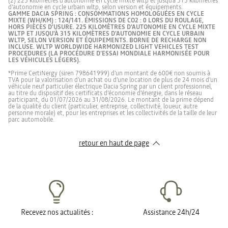
(2) 225 kilomètres d’autonomie en cycle mixte wltp et jusqu'à 315 kilomètres
d'autonomie en cycle urbain wltp, selon version et équipements.
GAMME DACIA SPRING : CONSOMMATIONS HOMOLOGUÉES EN CYCLE
MIXTE (WH/KM) : 124/141. ÉMISSIONS DE CO2 : 0 LORS DU ROULAGE,
HORS PIÈCES D’USURE. 225 KILOMÈTRES D’AUTONOMIE EN CYCLE MIXTE
WLTP ET JUSQU'À 315 KILOMÈTRES D'AUTONOMIE EN CYCLE URBAIN
WLTP, SELON VERSION ET ÉQUIPEMENTS. BORNE DE RECHARGE NON
INCLUSE. WLTP WORLDWIDE HARMONIZED LIGHT VEHICLES TEST
PROCEDURES (LA PROCÉDURE D'ESSAI MONDIALE HARMONISÉE POUR
LES VÉHICULES LÉGERS).
*Prime CertiNergy (siren 798641999) d’un montant de 600€ non soumis à
TVA pour la valorisation d’un achat ou d’une location de plus de 24 mois d’un
véhicule neuf particulier électrique Dacia Spring par un client professionnel,
au titre du dispositif des certificats d’économie d’énergie, dans le réseau
participant, du 01/07/2026 au 31/08/2026. Le montant de la prime dépend
de la qualité du client (particulier, entreprise, collectivité, loueur, autre
personne morale) et, pour les entreprises et les collectivités de la taille de leur
parc automobile.​​
retour en haut de page​
Recevez nos actualités :
Assistance 24h/24