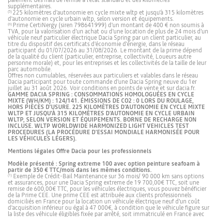
paiement des frais de remise à l’état standard et des kilomètres
supplémentaires.
225 kilomètres d’autonomie en cycle mixte wltp et jusqu'à 315 kilomètres
(5)
d'autonomie en cycle urbain wltp, selon version et équipements.
Prime CertiNergy (siren 798641999) d’un montant de 400 € non soumis à
(6)
TVA, pour la valorisation d’un achat ou d'une location de plus de 24 mois d’un
véhicule neuf particulier électrique Dacia Spring par un client particulier, au
titre du dispositif des certificats d’économie d’énergie, dans le réseau
participant du 01/07/2026 au 31/08/2026. Le montant de la prime dépend
de la qualité du client (particulier, entreprise, collectivité, Loueurs autre
personne morale) et, pour les entreprises et les collectivités de la taille de leur
parc automobile.
Offres non cumulables, réservées aux particuliers et valables dans le réseau
Dacia participant pour toute commande d’une Dacia Spring neuve du 1er
juillet au 31 août 2026. Voir conditions en points de vente et sur dacia.fr.
GAMME DACIA SPRING : CONSOMMATIONS HOMOLOGUÉES EN CYCLE
MIXTE (WH/KM) : 124/141. ÉMISSIONS DE CO2 : 0 LORS DU ROULAGE,
HORS PIÈCES D’USURE. 225 KILOMÈTRES D’AUTONOMIE EN CYCLE MIXTE
WLTP ET JUSQU'À 315 KILOMÈTRES D'AUTONOMIE EN CYCLE URBAIN
WLTP, SELON VERSION ET ÉQUIPEMENTS. BORNE DE RECHARGE NON
INCLUSE. WLTP WORLDWIDE HARMONIZED LIGHT VEHICLES TEST
PROCEDURES (LA PROCÉDURE D'ESSAI MONDIALE HARMONISÉE POUR
LES VÉHICULES LÉGERS).
Mentions légales Offre Dacia pour les professionnels
Modèle présenté : Spring extreme 100 avec option peinture seafoam à
partir de 350 € TTC/mois dans les mêmes conditions.
Exemple de Crédit-Bail Maintenance sur 36 mois/ 90 000 km sans options
(1)
et assurances, pour une Dacia Spring extreme de 19 700,00€ TTC, soit une
remise de 600,00€ TTC, pour les véhicules électriques, vous pouvez bénéficier
de la Prime CEE. Une prime CEE est attribuée aux clients professionnels
domiciliés en France pour la location un véhicule électrique neuf d'un coût
d'acquisition inférieur ou égal à 47 000€, à condition que le véhicule figure sur
la liste des véhicule éligibles fixée par arrêté, soit immatriculé en France avec