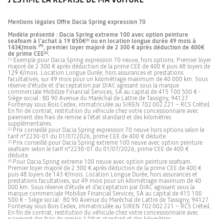
Mentions légales Offre Dacia Spring expression 70
Modèle présenté : Dacia Spring extreme 100 avec option peinture
seafoam à l'achat à 19 850€
ou en location longue durée 49 mois à
(3)
143€/mois ⁽⁴⁾, premier loyer majoré de 2 300 € après déduction de 400€
de prime CEE
.
(6)
Exemple pour Dacia Spring expression 70 neuve, hors options. Premier loyer
(1)
majoré de 2 300 € après déduction de la prime CEE de 400 € puis 48 loyers de
129 €/mois. Location Longue Durée, hors assurances et prestations
facultatives, sur 49 mois pour un kilométrage maximum de 40 000 km. Sous
réserve d'étude et d’acceptation par DIAC agissant sous la marque
commerciale Mobilize Financial Services, SA au capital de 415 100 500 € -
Siège social : 80 90 Avenue du Maréchal de Lattre de Tassigny, 94127
Fontenay sous Bois Cedex, immatriculée au SIREN 702 002 221 – RCS Créteil.
En fin de contrat, restitution du véhicule chez votre concessionnaire avec
paiement des frais de remise à l’état standard et des kilomètres
supplémentaires.
Prix conseillé pour Dacia Spring expression 70 neuve hors options selon le
(2)
tarif n°2230-01 du 01/07/2026, prime CEE de 400 € déduite.
Prix conseillé pour Dacia Spring extreme 100 neuve avec option peinture
(3)
seafoam selon le tarif n°2230-01 du 01/07/2026, prime CEE de 400 €
déduite.
Pour Dacia Spring extreme 100 neuve avec option peinture seafoam.
(4)
Premier loyer majoré de 2 300 € après déduction de la prime CEE de 400 €
puis 48 loyers de 143 €/mois. Location Longue Durée, hors assurances et
prestations facultatives, sur 49 mois pour un kilométrage maximum de 40
000 km. Sous réserve d'étude et d’acceptation par DIAC agissant sous la
marque commerciale Mobilize Financial Services, SA au capital de 415 100
500 € - Siège social : 80 90 Avenue du Maréchal de Lattre de Tassigny, 94127
Fontenay sous Bois Cedex, immatriculée au SIREN 702 002 221 – RCS Créteil.
En fin de contrat, restitution du véhicule chez votre concessionnaire avec