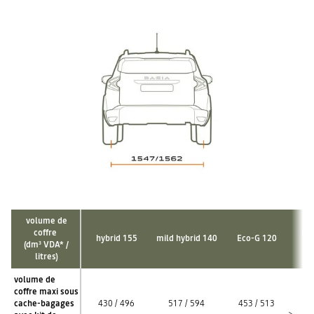
volume de
coffre
hyb
hybrid 155
mild hybrid 140
Eco-G 120
(dm
VDA* /
3
litres)
volume de
coffre maxi sous
cache-bagages
430 / 496
517 / 594
453 / 513
3