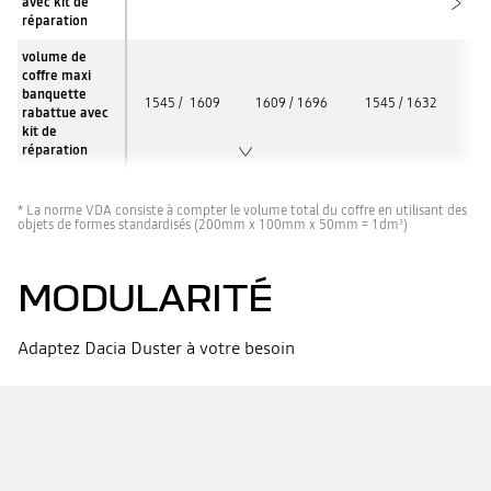
avec kit de
réparation
volume de
coffre maxi
banquette
1545 / 1609
1609 / 1696
1545 / 1632
14
rabattue avec
kit de
réparation
* La norme VDA consiste à compter le volume total du coffre en utilisant des
objets de formes standardisés (200mm x 100mm x 50mm = 1dm
)
3
MODULARITÉ
Adaptez Dacia Duster à votre besoin