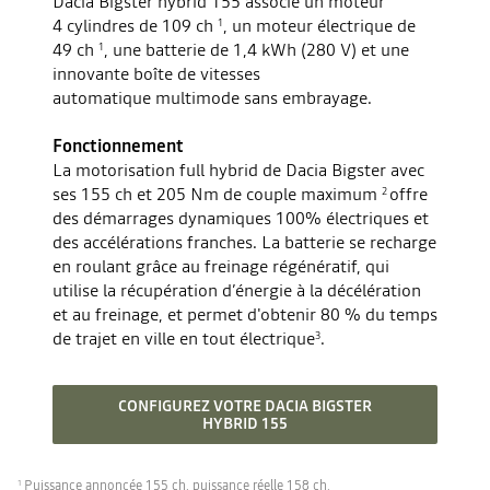
Dacia Bigster hybrid 155 associe un moteur
4 cylindres de 109 ch
, un moteur électrique de
1
49 ch
, une batterie de 1,4 kWh (280 V) et une
1
innovante boîte de vitesses
automatique multimode sans embrayage.
Fonctionnement
La motorisation full hybrid de Dacia Bigster avec
ses 155 ch et 205 Nm de couple maximum
offre
2
des démarrages dynamiques 100% électriques et
des accélérations franches. La batterie se recharge
en roulant grâce au freinage régénératif, qui
utilise la récupération d’énergie à la décélération
et au freinage, et permet d'obtenir 80 % du temps
de trajet en ville en tout électrique
.
3
CONFIGUREZ VOTRE DACIA BIGSTER
HYBRID 155
Puissance annoncée 155 ch, puissance réelle 158 ch.
1