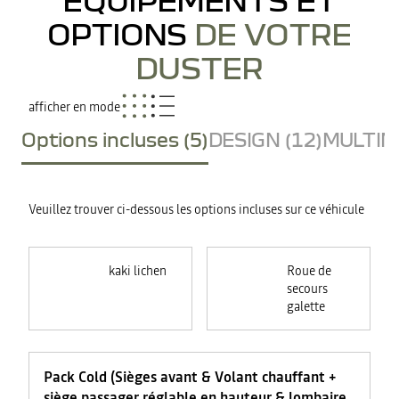
OPTIONS
DE VOTRE
DUSTER
afficher en mode
Options incluses (5)
DESIGN (12)
MULTIME
Veuillez trouver ci-dessous les options incluses sur ce véhicule
kaki lichen
Roue de
secours
galette
Pack Cold (Sièges avant & Volant chauffant +
siège passager réglable en hauteur & lombaire