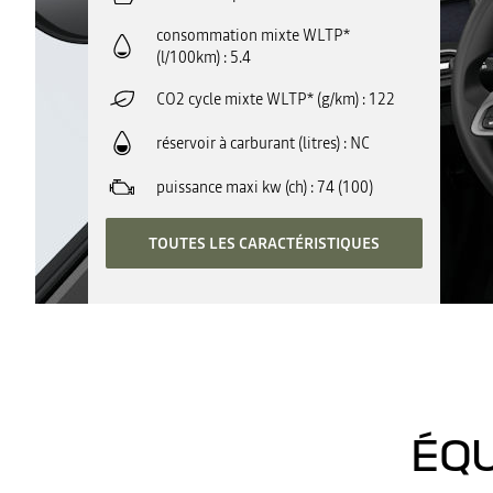
consommation mixte WLTP*
(l/100km)
5.4
CO2 cycle mixte WLTP* (g/km)
122
réservoir à carburant (litres)
NC
puissance maxi kw (ch)
74 (100)
TOUTES LES CARACTÉRISTIQUES
ÉQU