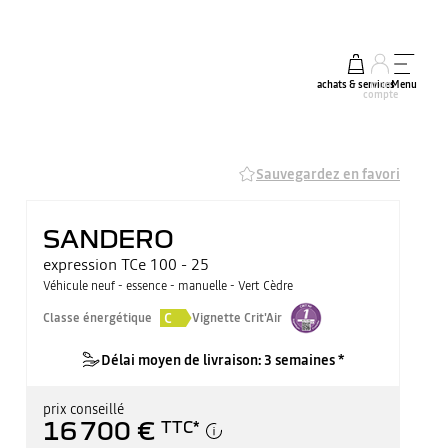
achats & services
mon
Menu
compte
Sauvegardez en favori
SANDERO
expression TCe 100 - 25
Véhicule neuf - essence - manuelle - Vert Cèdre
C
Classe énergétique
Vignette Crit'Air
Délai moyen de livraison: 3 semaines *
prix conseillé
16 700 €
TTC
*