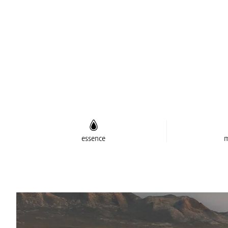
essence
m